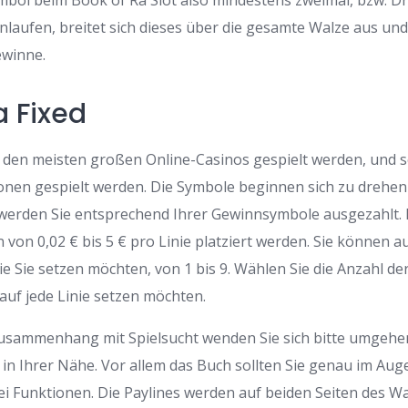
mbol beim Book of Ra Slot also mindestens zweimal, bzw. Dr
laufen, breitet sich dieses über die gesamte Walze aus und 
ewinne.
a Fixed
n den meisten großen Online-Casinos gespielt werden, und s
onen gespielt werden. Die Symbole beginnen sich zu drehe
werden Sie entsprechend Ihrer Gewinnsymbole ausgezahlt. 
von 0,02 € bis 5 € pro Linie platziert werden. Sie können a
ie Sie setzen möchten, von 1 bis 9. Wählen Sie die Anzahl d
 auf jede Linie setzen möchten.
usammenhang mit Spielsucht wenden Sie sich bitte umgehe
 in Ihrer Nähe. Vor allem das Buch sollten Sie genau im Aug
wei Funktionen. Die Paylines werden auf beiden Seiten des W