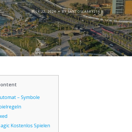
JULY 22, 2024
BY SANTOSLARRY216
Content
automat – Symbole
pielregeln
ixed
agic Kostenlos Spielen