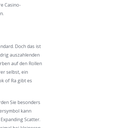
re Casino-
n.
ndard. Doch das ist
niedrig auszahlenden
arben auf den Rollen
r selbst, ein
k of Ra gibt es
rden Sie besonders
dersymbol kann
Expanding Scatter.