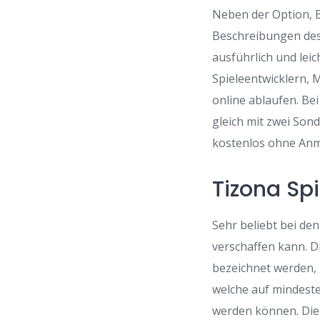
Neben der Option, B
Beschreibungen des
ausführlich und lei
Spieleentwicklern, 
online ablaufen. Be
gleich mit zwei Son
kostenlos ohne Anm
Tizona Sp
Sehr beliebt bei den
verschaffen kann. 
bezeichnet werden, g
welche auf mindeste
werden können. Dies