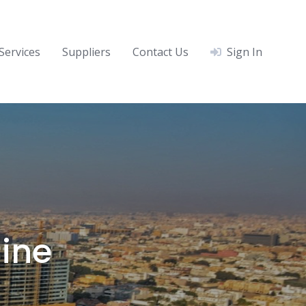
Services
Suppliers
Contact Us
Sign In
line