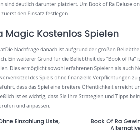
n sind deutlich darunter platziert. Um Book of Ra Deluxe on
zuerst den Einsatz festlegen.
a Magic Kostenlos Spielen
Die Nachfrage danach ist aufgrund der großen Beliebthe
. Ein weiterer Grund für die Beliebtheit des “Book of Ra” is
elen. Dies ermöglicht sowohl erfahrenen Spielern als auch N
rvenkitzel des Spiels ohne finanzielle Verpflichtungen zu
ührt, dass das Spiel eine breitere Öffentlichkeit erreicht u
ließlich ist es wichtig, dass Sie Ihre Strategien und Tipps be
rprüfen und anpassen.
Ohne Einzahlung Liste,
Book Of Ra Gewin
Alternativ