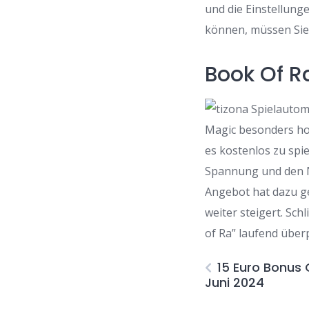
und die Einstellunge
können, müssen Sie 
Book Of R
Magic besonders hoch
es kostenlos zu spi
Spannung und den Ne
Angebot hat dazu gef
weiter steigert. Sch
of Ra” laufend übe
15 Euro Bonus 
Juni 2024