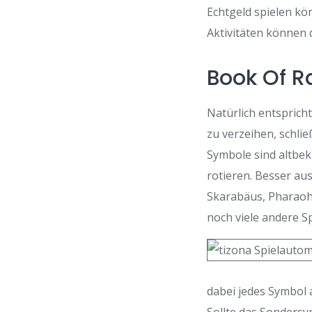
Echtgeld spielen kö
Aktivitäten können 
Book Of R
Natürlich entsprich
zu verzeihen, schlie
Symbole sind altbek
rotieren. Besser au
Skarabäus, Pharaoh,
noch viele andere S
dabei jedes Symbol 