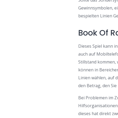
Sollte das Sondersy
Gewinnsymbolen, ein
bespielten Linien G
Book Of R
Dieses Spiel kann i
auch auf Mobiltelef
Stillstand kommen, 
können in Bereichen 
Linien wählen, auf d
den Betrag, den Sie
Bei Problemen im Z
Hilfsorganisationen
dieses hat direkt z