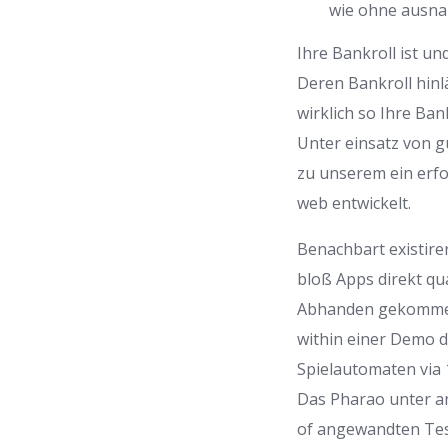
wie ohne ausn
Ihre Bankroll ist u
Deren Bankroll hinl
wirklich so Ihre Ba
Unter einsatz von g
zu unserem ein erfol
web entwickelt.
Benachbart existire
bloß Apps direkt qu
Abhanden gekommen,
within einer Demo d
Spielautomaten via 
Das Pharao unter an
of angewandten Tes