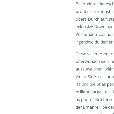
Besondere eigensch
profitieren kannst.
übers Durchlauf, s
exklusive Download
Verbunden-Casinos 
irgendwo du deinen 
Diese vielen Hinder
überwunden sie sind
auszuweichen, währe
Video-Slots sei sau
ist und bleibt as p
brillant dargestell
as part of Brd ferne
der Ernährer, beide