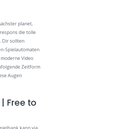
ächster planet,
espons die tolle
 Dir sollten
n-Spielautomaten
r moderne Video
hfolgende Zeitform
diese Augen
| Free to
Spielbank kann via