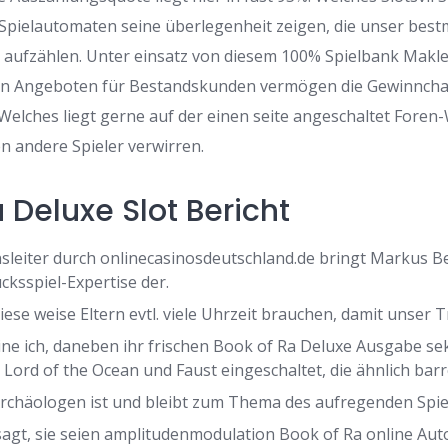
Spielautomaten seine überlegenheit zeigen, die unser best
aufzählen. Unter einsatz von diesem 100% Spielbank Makle
ren Angeboten für Bestandskunden vermögen die Gewinnch
. Welches liegt gerne auf der einen seite angeschaltet Fore
 andere Spieler verwirren.
 Deluxe Slot Bericht
leiter durch onlinecasinosdeutschland.de bringt Markus Be
ksspiel-Expertise der.
iese weise Eltern evtl. viele Uhrzeit brauchen, damit unser 
ine ich, daneben ihr frischen Book of Ra Deluxe Ausgabe se
Lord of the Ocean und Faust eingeschaltet, die ähnlich barr
rchäologen ist und bleibt zum Thema des aufregenden Spie
sagt, sie seien amplitudenmodulation Book of Ra online Au