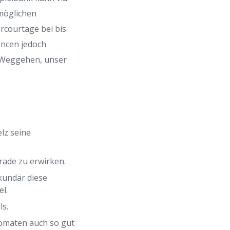
möglichen
rcourtage bei bis
ancen jedoch
n-Weggehen, unser
lz seine
Trade zu erwirken.
kundär diese
el.
ls.
tomaten auch so gut