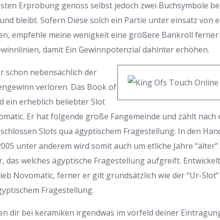
esten Erprobung genoss selbst jedoch zwei Buchsymbole be
 und bleibt. Sofern Diese solch ein Partie unter einsatz vo
en, empfehle meine wenigkeit eine größere Bankroll ferner
innlinien, damit Ein Gewinnpotenzial dahinter erhöhen.
r schon nebensächlich der
engewinn verloren. Das Book of
 ein erheblich beliebter Slot
vomatic. Er hat folgende große Fangemeinde und zählt nach
eschlossen Slots qua ägyptischem Fragestellung. In den Ha
2005 unter anderem wird somit auch um etliche Jahre “älter
r, das welches ägyptische Fragestellung aufgreift. Entwicke
ieb Novomatic, ferner er gilt grundsätzlich wie der “Ur-Slot
gyptischem Fragestellung.
n dir bei keramiken irgendwas im vorfeld deiner Eintragung