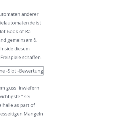
automaten anderer
ielautomaten.de ist
lot Book of Ra
hland gemeinsam &
Inside diesem
reispiele schaffen.
em guss, inwiefern
ichtigste ” sei
halle as part of
diesseitigen Mangeln