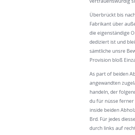
vertrauenswürdig si
Überbrückt bis nac
Fabrikant über auße
die eigenständige O
dediziert ist und b
sämtliche unsre Be
Provision bloß Einz
As part of beiden A
angewandten zugela
handeln, der folgen
du für nüsse ferner 
inside beiden Abhol
Brd. Für jedes dies
durch links auf rech