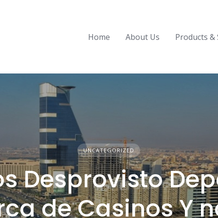
Home
About Us
Products & 
UNCATEGORIZED
s Desprovisto Dep
rca de Casinos Y n