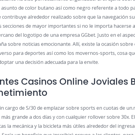
 asunto de color butano así­ como negro referente a todo p
 contribuye alrededor realizado sobre que la navegación sue
s secciones de mayor importantes si no le importa hacerse 
rcano del logotipo de una empresa GGbet. Justo en el asp
a sobre noticias emocionante. Allí, existe la ocasión sobre 
verso para deportes así­ como los movernos-sports, cosa q
optar una decisión adecuada para la envite.
entes Casinos Online Joviales 
metimiento
sin cargo de S/30 de emplazar sobre sports en cuotas de un.
 más grande a dos días y con cualquier rollover sobre 30x. 
as la mecánica y la bicicleta más útiles alrededor del ingresa