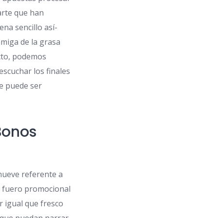
arte que han
na sencillo así­
amiga de la grasa
ecto, podemos
escuchar los finales
ue puede ser
Bonos
nueve referente a
El fuero promocional
r igual que fresco