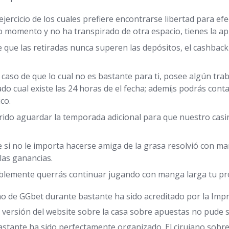
 ejercicio de los cuales prefiere encontrarse libertad para e
o momento y no ha transpirado de otra espacio, tienes la apl
 que las retiradas nunca superen las depósitos, el cashbac
caso de que lo cual no es bastante para ti, posee algún tra
do cual existe las 24 horas de el fecha; ademí¡s podrás conta
co.
do aguardar la temporada adicional para que nuestro casin
e si no le importa hacerse amiga de la grasa resolvió con man
las ganancias.
blemente querrás continuar jugando con manga larga tu pr
sino de GGbet durante bastante ha sido acreditado por la Im
 versión del website sobre la casa sobre apuestas no pude s
astante ha sido perfectamente organizado. El cirujano sobr