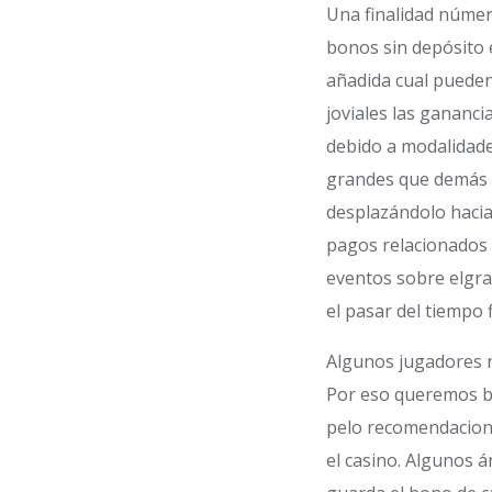
Una finalidad númer
bonos sin depósito 
añadida cual pueden 
joviales las gananc
debido a modalidade
grandes que demás en
desplazándolo hacia
pagos relacionados 
eventos sobre elgra
el pasar del tiempo 
Algunos jugadores n
Por eso queremos br
pelo recomendacion
el casino. Algunos á