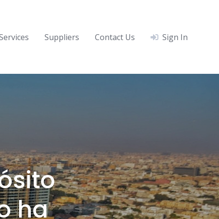
Services
Suppliers
Contact Us
Sign In
ósito
o ha