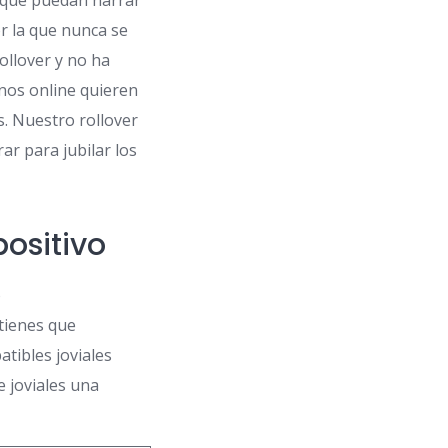
ra que puedan narrar
r la que nunca se
ollover y no ha
inos online quieren
s. Nuestro rollover
rar para jubilar los
ositivo
o
 tienes que
tibles joviales
e joviales una