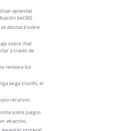
fectuar apuestas
icación bet365.
k se abonará sobre
bajo sobre chat
ctar a través de
o revisara los
ga larga triunfo, el
opio recursos.
pronta sobre Juegos
er atractivo,
e apuestas procesal