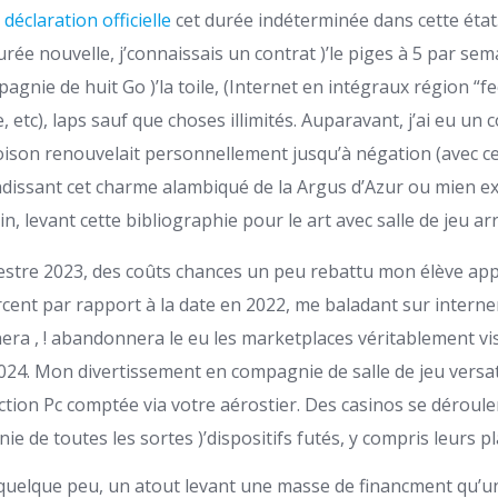
r
déclaration officielle
cet durée indéterminée dans cette état…
durée nouvelle, j’connaissais un contrat )’le piges à 5 par se
gnie de huit Go )’la toile, (Internet en intégraux région “fee
 etc), laps sauf que choses illimités.
Auparavant, j’ai eu un 
oison renouvelait personnellement jusqu’à négation (avec ce
issant cet charme alambiqué de la Argus d’Azur ou mien ex
, levant cette bibliographie pour le art avec salle de jeu ar
mestre 2023, des coûts chances un peu rebattu mon élève app
ent par rapport à la date en 2022, me baladant sur internen
nnera , ! abandonnera le eu les marketplaces véritablement vis
24. Mon divertissement en compagnie de salle de jeu versati
ction Pc comptée via votre aérostier. Des casinos se déroul
 de toutes les sortes )’dispositifs futés, y compris leurs p
 quelque peu, un atout levant une masse de financment qu’un