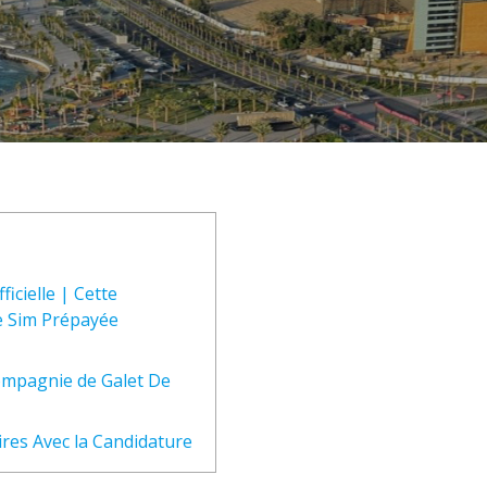
ficielle | Cette
Sim Prépayée
compagnie de Galet De
ires Avec la Candidature