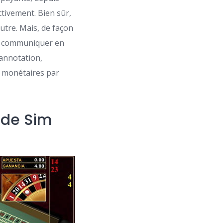
ctivement. Bien sûr,
autre. Mais, de façon
ec communiquer en
annotation,
es monétaires par
nde Sim