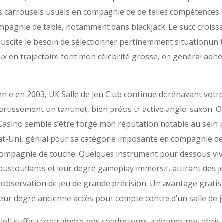
s carrousels usuels en compagnie de de telles compétences 
ompagnie de table, notamment dans blackjack. Le succ croiss
uscite le besoin de sélectionner pertinemment situationun t
ux en trajectoire font mon célébrité grosse, en général adh
en e en 2003, UK Salle de jeu Club continue dorénavant vot
vertissement un tantinet, bien précis tr active anglo-saxon. O
Casino semble s’être forgé mon réputation notable au sein 
at-Uni, génial pour sa catégorie imposante en compagnie de
compagnie de touche. Quelques instrument pour dessous vi
oustouflants et leur degré gameplay immersif, attirant des j
 observation de jeu de grande précision. Un avantage gratis
leur degré ancienne accès pour compte contre d’un salle de j
Il suffira contraindre nos conducteurs a donner nos abris