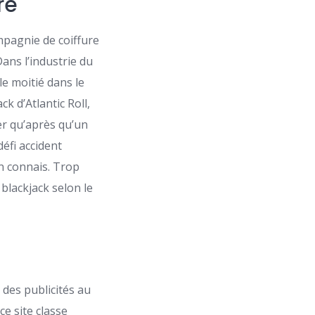
re
pagnie de coiffure
ans l’industrie du
le moitié dans le
ck d’Atlantic Roll,
er qu’après qu’un
éfi accident
un connais. Trop
blackjack selon le
des publicités au
e site classe