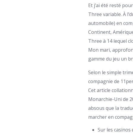
Et j’ai été resté pou
Three variable. À l’
automobile) en compa
Continent, Amérique,
Three à 14 lequel cl
Mon mari, approfond
gamme du jeu un brin
Selon le simple tri
compagnie de 11perc
Cet article collatio
Monarchie-Uni de 20
absous que la tradu
marcher en compagnie
Sur les casinos