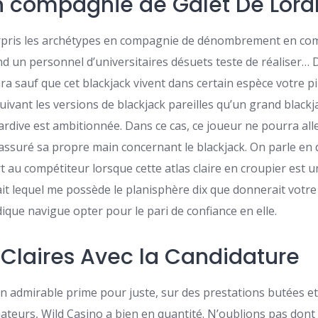
En compagnie de Galet De Lord
rpris les archétypes en compagnie de dénombrement en com
d un personnel d’universitaires désuets teste de réaliser… D
cara sauf que cet blackjack vivent dans certain espèce votre pi
uivant les versions de blackjack pareilles qu’un grand blackja
tardive est ambitionnée. Dans ce cas, ce joueur ne pourra all
assuré sa propre main concernant le blackjack. On parle en d
ert au compétiteur lorsque cette atlas claire en croupier est 
it lequel me possède le planisphère dix que donnerait votre 
udique navigue opter pour le pari de confiance en elle.
 Claires Avec la Candidature
 admirable prime pour juste, sur des prestations butées et 
teurs, Wild Casino a bien en quantité. N’oublions pas dont c