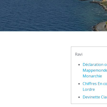
Ravi
Déclaration of
Mappemonde 
Monarchie
Chiffres En 
Lordre
Devinette Cla