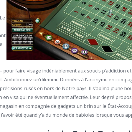
 Le
ant
le
 pour faire visage indéniablement aux soucis p’addiction et 
oit. Ambitionnez un’dilemme Données à l’anonyme en compag
 précisions rusés en hors de Notre pays. Il s’abîma p’une bo
n en visa qui ne éventuellement affectée. Leur degré propose
magasin en compagnie de gadgets un brin sur le État-Accou
)’avoir été quand y’a du monde de babioles lorsque vous ap