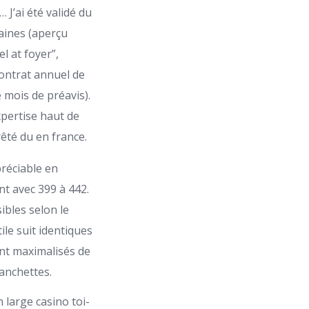
 J’ai été validé du
maines (aperçu
l at foyer”,
contrat annuel de
 mois de préavis).
pertise haut de
rêté du en france.
réciable en
t avec 399 à 442.
ibles selon le
le suit identiques
ent maximalisés de
lanchettes.
 large casino toi-