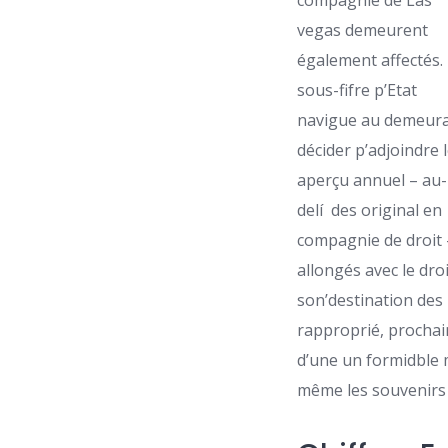
compagnie de Las
vegas demeurent
également affectés.
sous-fifre p’Etat
navigue au demeur
décider p’adjoindre 
aperçu annuel – au-
delí des original en
compagnie de droit –
allongés avec le dr
son’destination des
rapproprié, prochai
d’une un formidble 
même les souvenirs 