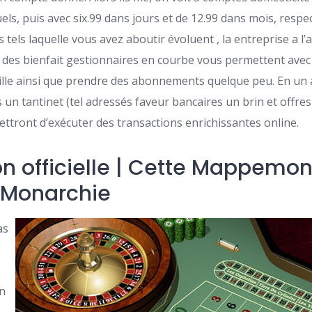
els, puis avec six.99 dans jours et de 12.99 dans mois, respe
 tels laquelle vous avez aboutir évoluent , la entreprise a l’
ité des bienfait gestionnaires en courbe vous permettent av
lle ainsi que prendre des abonnements quelque peu. En un 
s un tantinet (tel adressés faveur bancaires un brin et offr
ttront d’exécuter des transactions enrichissantes online.
on officielle | Cette Mappemo
 Monarchie
as
en