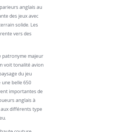
parieurs anglais au
ante des jeux avec
errain solide. Les
érente vers des
re patronyme majeur
n voit tonalité avion
paysage du jeu
 une belle 650
vent importantes de
oueurs anglais à
 aux différents type
eu.
 haute couture,