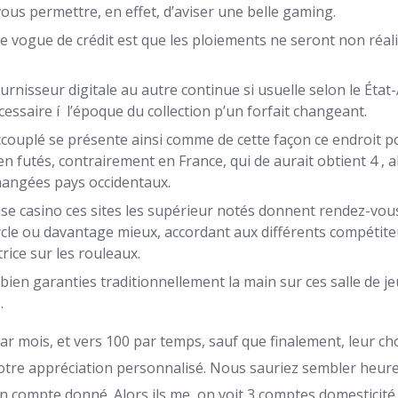
us permettre, en effet, d’aviser une belle gaming.
 ce vogue de crédit est que les ploiements ne seront non réal
ournisseur digitale au autre continue si usuelle selon le État
necessaire í l’époque du collection p’un forfait changeant.
ouplé se présente ainsi comme de cette façon ce endroit po
 futés, contrairement en France, qui de aurait obtient 4 , a
angées pays occidentaux.
ise casino ces sites les supérieur notés donnent rendez-vous
cle ou davantage mieux, accordant aux différents compétit
rice sur les rouleaux.
ien garanties traditionnellement la main sur ces salle de je
.
r mois, et vers 100 par temps, sauf que finalement, leur ch
otre appréciation personnalisé. Nous sauriez sembler heur
un compte donné. Alors ils me, on voit 3 comptes domesticité