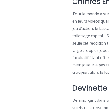
Chiffres 
Tout le monde a su
en leurs vidéos quan
jeu d’action, le bac
toilettage capital… S
seule cet reddition 
large croupier joue 
facultatif étant off
mien joueur a pas fa
croupier, alors le l
Devinette
De amorçant dans un
sujets des consomma