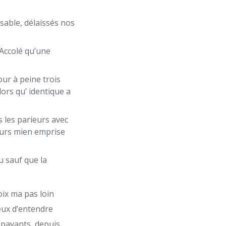
isable, délaissés nos
-Accolé qu’une
ur à peine trois
lors qu’ identique a
 les parieurs avec
eurs mien emprise
u sauf que la
oix ma pas loin
eux d’entendre
 payants, depuis