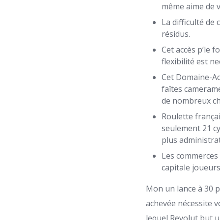
même aime de vo
La difficulté de
résidus.
Cet accès p’le f
flexibilité est 
Cet Domaine-Acc
faîtes cameramen
de nombreux ch
Roulette frança
seulement 21 cy
plus administrat
Les commerces b
capitale joueurs
Mon un lance à 30 pa
achevée nécessite v
lequel Revolut but 