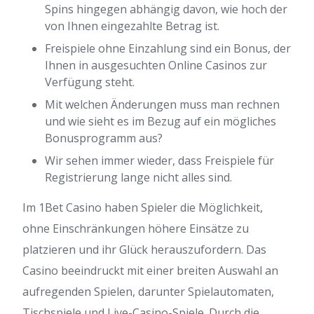
Spins hingegen abhängig davon, wie hoch der
von Ihnen eingezahlte Betrag ist.
Freispiele ohne Einzahlung sind ein Bonus, der
Ihnen in ausgesuchten Online Casinos zur
Verfügung steht.
Mit welchen Änderungen muss man rechnen
und wie sieht es im Bezug auf ein mögliches
Bonusprogramm aus?
Wir sehen immer wieder, dass Freispiele für
Registrierung lange nicht alles sind.
Im 1Bet Casino haben Spieler die Möglichkeit,
ohne Einschränkungen höhere Einsätze zu
platzieren und ihr Glück herauszufordern. Das
Casino beeindruckt mit einer breiten Auswahl an
aufregenden Spielen, darunter Spielautomaten,
Tischspiele und Live-Casino-Spiele. Durch die