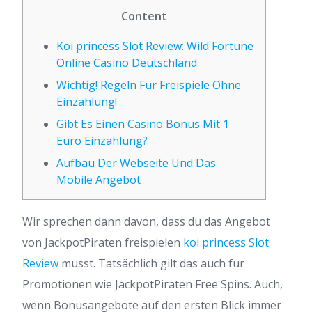
Content
Koi princess Slot Review: Wild Fortune
Online Casino Deutschland
Wichtig! Regeln Für Freispiele Ohne
Einzahlung!
Gibt Es Einen Casino Bonus Mit 1
Euro Einzahlung?
Aufbau Der Webseite Und Das
Mobile Angebot
Wir sprechen dann davon, dass du das Angebot
von JackpotPiraten freispielen
koi princess Slot
Review
musst. Tatsächlich gilt das auch für
Promotionen wie JackpotPiraten Free Spins. Auch,
wenn Bonusangebote auf den ersten Blick immer