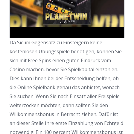
Da Sie im Gegensatz zu Einsteigern keine
kostenlosen Übungsspiele benötigen, können Sie
sich mit Free Spins einen guten Eindruck vom
Casino machen, bevor Sie Spielkapital einzahlen.
Dies kann Ihnen bei der Entscheidung helfen, ob
die Online Spielbank genau das anbietet, wonach
Sie suchen. Wenn Sie nach Einsatz aller Freispiele
weiterzocken möchten, dann sollten Sie den
Willkommensbonus in Betracht ziehen. Dafür ist
an dieser Stelle Ihre erste Einzahlung von Echtgeld
notwendig. Ein 100 percent Willkommensbonus ist