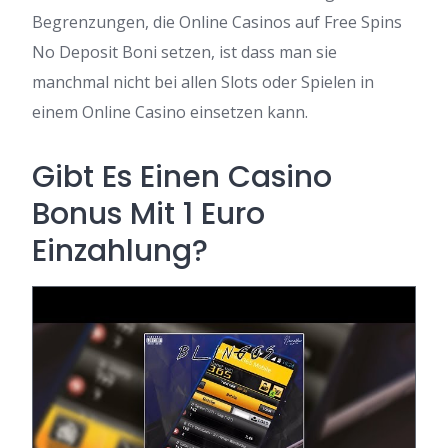
Begrenzungen, die Online Casinos auf Free Spins
No Deposit Boni setzen, ist dass man sie
manchmal nicht bei allen Slots oder Spielen in
einem Online Casino einsetzen kann.
Gibt Es Einen Casino
Bonus Mit 1 Euro
Einzahlung?